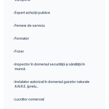
Expert achiziții publice
Femeie de serviciu
Formator
Frizer
Inspector în domeniul securității și sănătății în
muncă
Instalator autorizat în domeniul gazelor naturale
A.N.R.E. (prelu...
Lucrător comercial