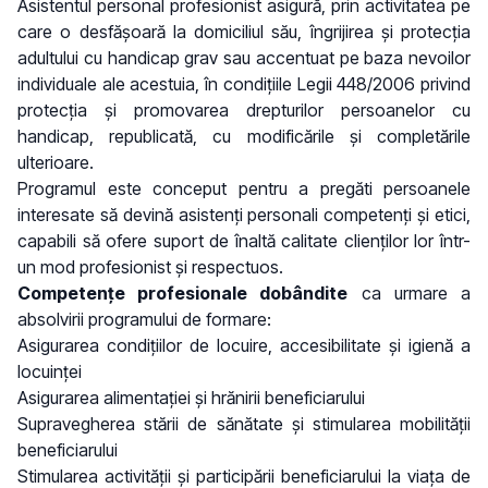
Asistentul personal profesionist asigură, prin activitatea pe
care o desfășoară la domiciliul său, îngrijirea și protecția
adultului cu handicap grav sau accentuat pe baza nevoilor
individuale ale acestuia, în condițiile Legii 448/2006 privind
protecția și promovarea drepturilor persoanelor cu
handicap, republicată, cu modificările și completările
ulterioare.
Programul este conceput pentru a pregăti persoanele
interesate să devină asistenți personali competenți și etici,
capabili să ofere suport de înaltă calitate clienților lor într-
un mod profesionist și respectuos.
Competențe profesionale dobândite
ca urmare a
absolvirii programului de formare:
Asigurarea condițiilor de locuire, accesibilitate și igienă a
locuinței
Asigurarea alimentației și hrănirii beneficiarului
Supravegherea stării de sănătate și stimularea mobilității
beneficiarului
Stimularea activității și participării beneficiarului la viața de