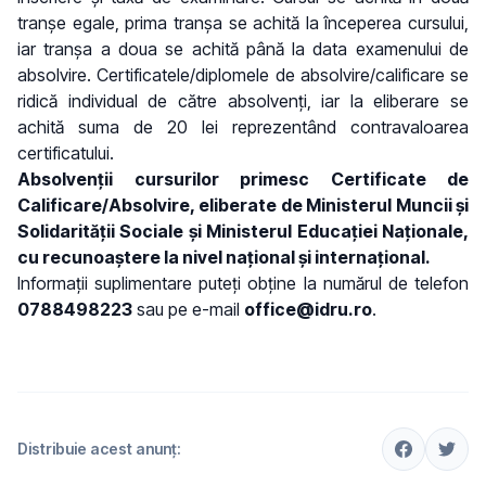
tranșe egale, prima tranșa se achită la începerea cursului,
iar tranșa a doua se achită până la data examenului de
absolvire. Certificatele/diplomele de absolvire/calificare se
ridică individual de către absolvenți, iar la eliberare se
achită suma de 20 lei reprezentând contravaloarea
certificatului.
Absolvenţii cursurilor primesc Certificate de
Calificare/Absolvire, eliberate de Ministerul Muncii și
Solidarității Sociale şi Ministerul Educației Naționale,
cu recunoaștere la nivel național și internațional.
Informații suplimentare puteți obține la numărul de telefon
0788498223
sau pe e-mail
office@idru.ro
.
Distribuie acest anunț: