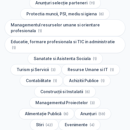
Anunțuri selecție parteneri
(11)
Protectia muncii, PSI, mediu si igiena
(6)
Managementul resurselor umane si orientare
profesionala
(1)
Educatie, formare profesionala si TIC in administratie
(1)
Sanatate si Asistenta Sociala
(1)
Turism și Servicii
Resurse Umane si IT
(3)
(1)
Contabilitate
Achizitii Publice
(1)
(1)
Construcții si Instalatii
(6)
Managementul Proiectelor
(3)
Alimentație Publică
Anunțuri
(6)
(59)
Stiri
Evenimente
(42)
(4)