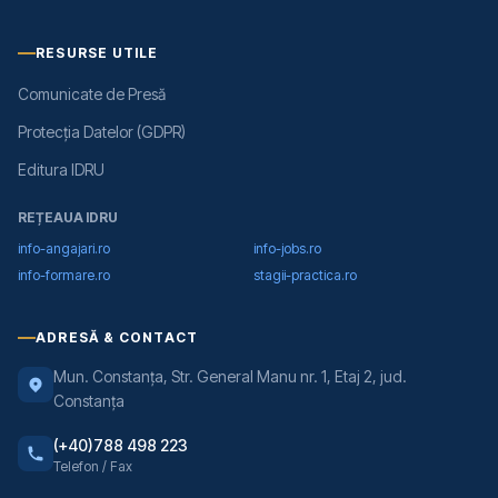
RESURSE UTILE
Comunicate de Presă
Protecția Datelor (GDPR)
Editura IDRU
REȚEAUA IDRU
info-angajari.ro
info-jobs.ro
info-formare.ro
stagii-practica.ro
ADRESĂ & CONTACT
Mun. Constanța, Str. General Manu nr. 1, Etaj 2, jud.
Constanța
(+40)788 498 223
Telefon / Fax